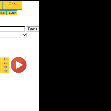
О нас
кеан
Другие
21
45
69
93