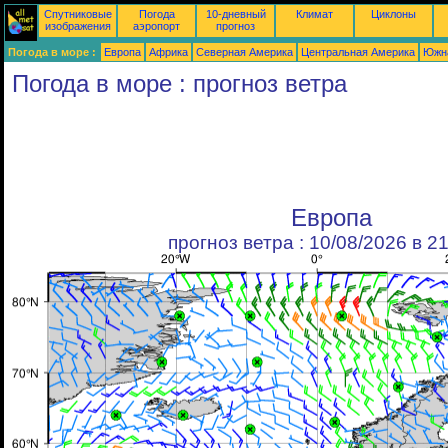
Спутниковые
Погода
10-дневный
Климат
Циклоны
изображения
аэропорт
прогноз
Погода в море :
Европа
Африка
Северная Америка
Центральная Америка
Южн
Погода в море : прогноз ветра
Европа
прогноз ветра : 10/08/2026 в 2