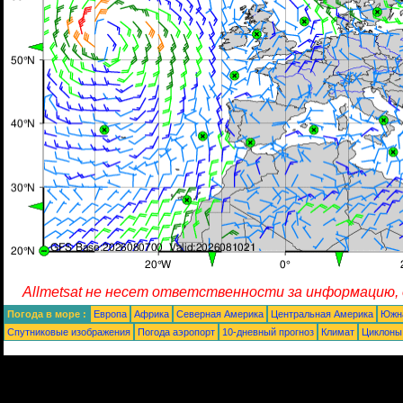
Allmetsat не несет ответственности за информацию,
Погода в море :
Европа
Африка
Северная Америка
Центральная Америка
Южн
Спутниковые изображения
Погода аэропорт
10-дневный прогноз
Климат
Циклоны