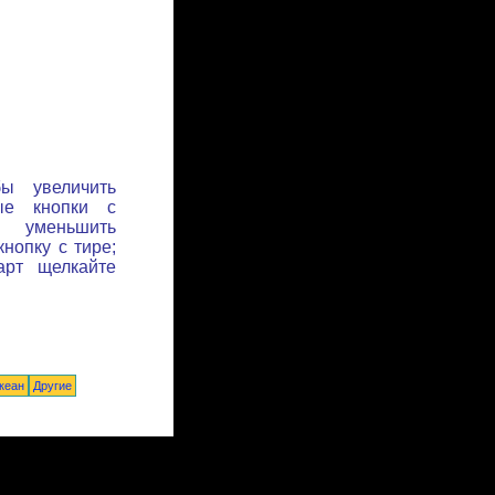
бы увеличить
ые кнопки с
ы уменьшить
нопку с тире;
арт щелкайте
кеан
Другие