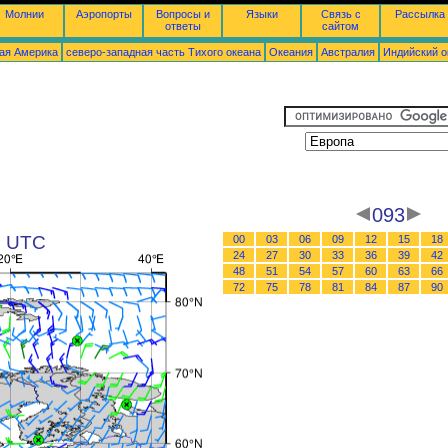
Молнии
Аэропорты
Вопросы и
Языки
Связь с
Рассылка
ответы
сайтом
ая Америка
северо-западная часть Tихого океана
Океания
Австралия
Индийский о
093
1 UTC
00
03
06
09
12
15
18
24
27
30
33
36
39
42
48
51
54
57
60
63
66
72
75
78
81
84
87
90