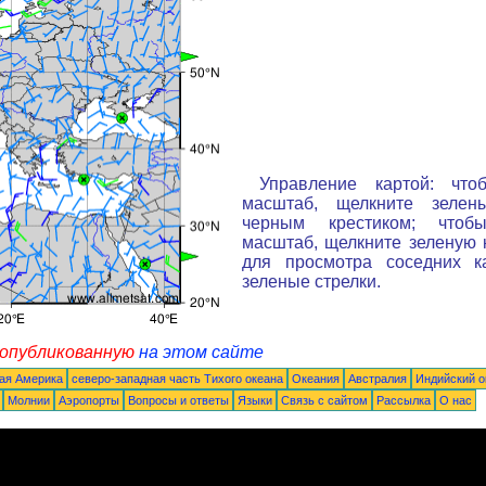
Управление картой: что
масштаб, щелкните зелен
черным крестиком; чтоб
масштаб, щелкните зеленую к
для просмотра соседних к
зеленые стрелки.
 опубликованную
на этом сайте
ая Америка
северо-западная часть Tихого океана
Океания
Австралия
Индийский о
Молнии
Аэропорты
Вопросы и ответы
Языки
Связь с сайтом
Рассылка
О нас