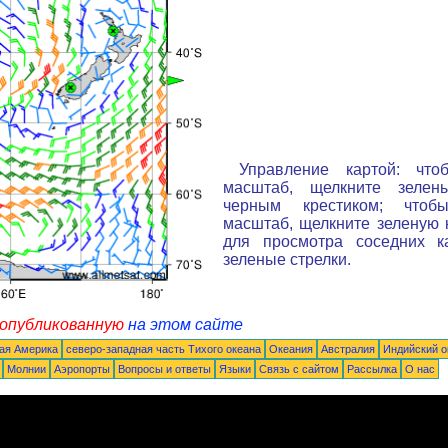
Управление картой: что
масштаб, щелкните зелен
черным крестиком; чтоб
масштаб, щелкните зеленую к
для просмотра соседних к
зеленые стрелки.
 опубликованную
на этом сайте
ая Америка
северо-западная часть Tихого океана
Океания
Австралия
Индийский о
Молнии
Аэропорты
Вопросы и ответы
Языки
Связь с сайтом
Рассылка
О нас