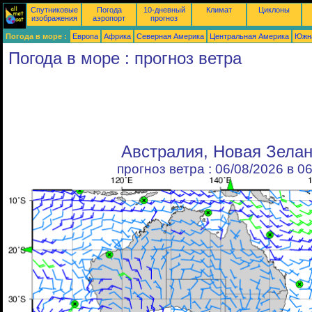
Спутниковые
Погода
10-дневный
Климат
Циклоны
изображения
аэропорт
прогноз
Погода в море :
Европа
Африка
Северная Америка
Центральная Америка
Южн
Погода в море : прогноз ветра
Австралия, Новая Зела
прогноз ветра : 06/08/2026 в 0