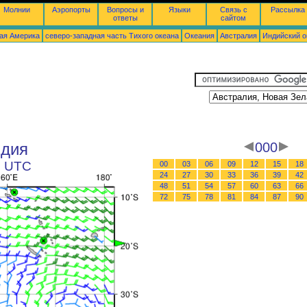
Молнии
Аэропорты
Вопросы и
Языки
Связь с
Рассылка
ответы
сайтом
ая Америка
северо-западная часть Tихого океана
Океания
Австралия
Индийский о
ндия
000
6 UTC
00
03
06
09
12
15
18
24
27
30
33
36
39
42
48
51
54
57
60
63
66
72
75
78
81
84
87
90