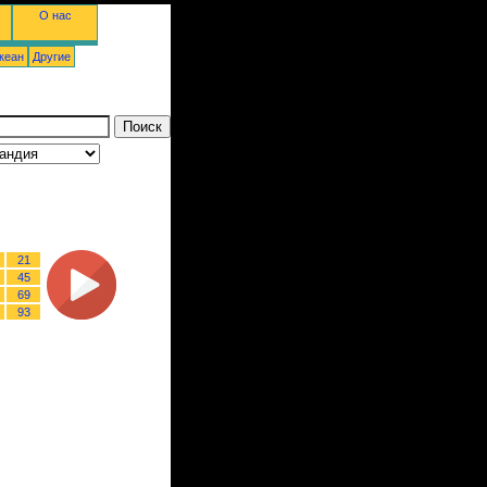
О нас
кеан
Другие
21
45
69
93