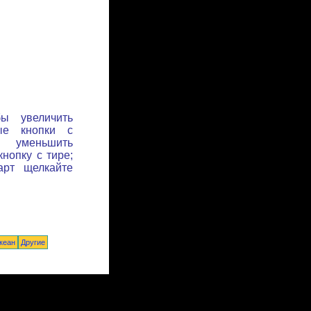
бы увеличить
ые кнопки с
ы уменьшить
нопку с тире;
арт щелкайте
кеан
Другие