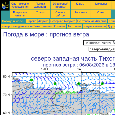
Спутниковые
Погода
10-дневный
Климат
Циклоны
изображения
аэропорт
прогноз
Вопросы и
Языки
Связь с
Рассылка
О нас
ответы
сайтом
Погода в море :
Европа
Африка
Северная Америка
Центральная Америка
Южн
северо-западная часть Tихого океана
Океания
Австралия
Индийский океан
Друг
Погода в море : прогноз ветра
северо-западная часть Tихог
прогноз ветра : 06/08/2026 в 1