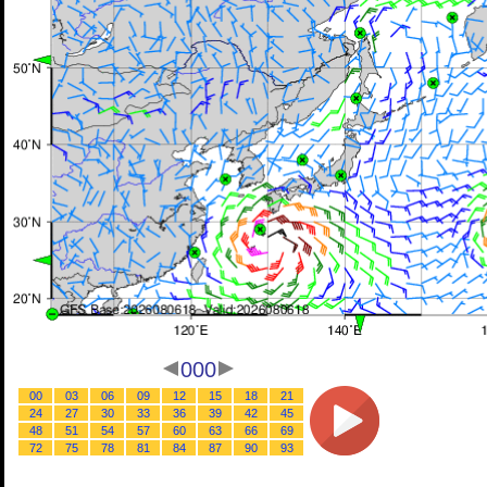
000
00
03
06
09
12
15
18
21
24
27
30
33
36
39
42
45
48
51
54
57
60
63
66
69
72
75
78
81
84
87
90
93