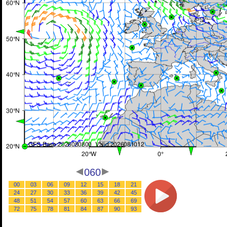
060
00
03
06
09
12
15
18
21
24
27
30
33
36
39
42
45
48
51
54
57
60
63
66
69
72
75
78
81
84
87
90
93