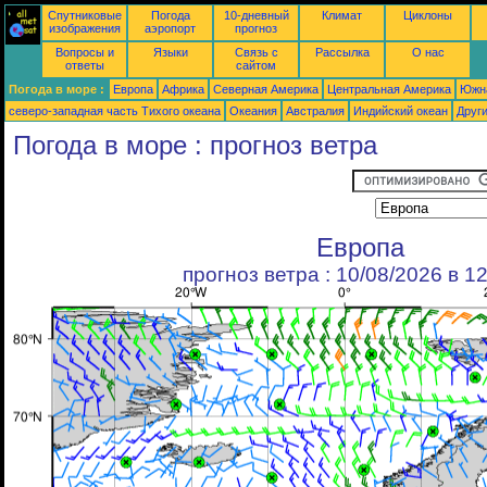
Спутниковые
Погода
10-дневный
Климат
Циклоны
изображения
аэропорт
прогноз
Вопросы и
Языки
Связь с
Рассылка
О нас
ответы
сайтом
Погода в море :
Европа
Африка
Северная Америка
Центральная Америка
Южн
северо-западная часть Tихого океана
Океания
Австралия
Индийский океан
Друг
Погода в море : прогноз ветра
Европа
прогноз ветра : 10/08/2026 в 1