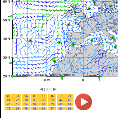
000
00
03
06
09
12
15
18
21
24
27
30
33
36
39
42
45
48
51
54
57
60
63
66
69
72
75
78
81
84
87
90
93