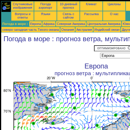
Спутниковые
Погода
10-дневный
Климат
Циклоны
изображения
аэропорт
прогноз
Вопросы и
Языки
Связь с
Рассылка
О нас
ответы
сайтом
Погода в море :
Европа
Африка
Северная Америка
Центральная Америка
Южн
северо-западная часть Tихого океана
Океания
Австралия
Индийский океан
Друг
Погода в море : прогноз ветра, мульт
Европа
прогноз ветра : мультиплика