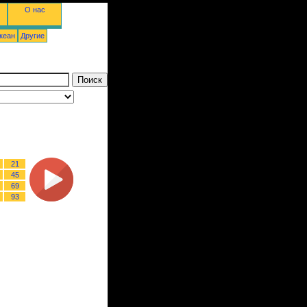
О нас
кеан
Другие
21
45
69
93