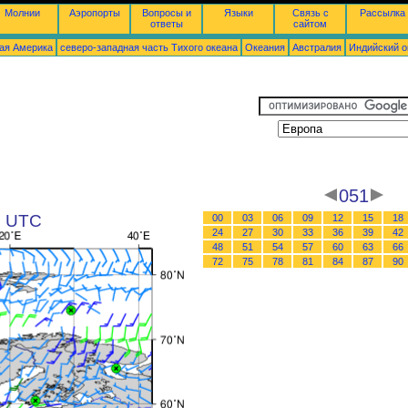
Молнии
Аэропорты
Вопросы и
Языки
Связь с
Рассылка
ответы
сайтом
ая Америка
северо-западная часть Tихого океана
Океания
Австралия
Индийский о
051
5 UTC
00
03
06
09
12
15
18
24
27
30
33
36
39
42
48
51
54
57
60
63
66
72
75
78
81
84
87
90