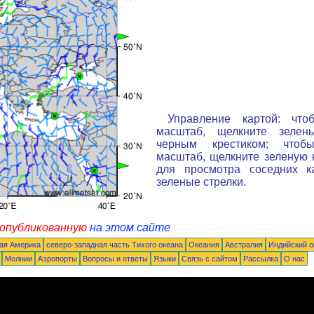
Управление картой: что
масштаб, щелкните зелен
черным крестиком; чтоб
масштаб, щелкните зеленую к
для просмотра соседних к
зеленые стрелки.
 опубликованную
на этом сайте
ая Америка
северо-западная часть Tихого океана
Океания
Австралия
Индийский о
Молнии
Аэропорты
Вопросы и ответы
Языки
Связь с сайтом
Рассылка
О нас