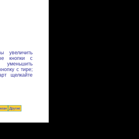
бы увеличить
ые кнопки с
ы уменьшить
нопку с тире;
арт щелкайте
кеан
Другие