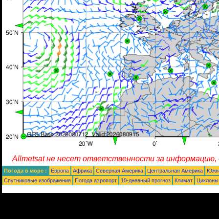
Allmetsat не несет ответственности за информацию,
Погода в море :
Европа
Африка
Северная Америка
Центральная Америка
Южн
Спутниковые изображения
Погода аэропорт
10-дневный прогноз
Климат
Циклоны