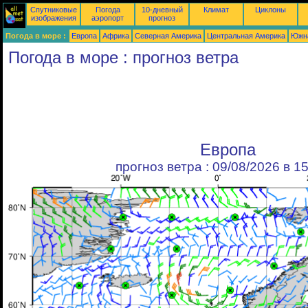
Спутниковые
Погода
10-дневный
Климат
Циклоны
изображения
аэропорт
прогноз
Погода в море :
Европа
Африка
Северная Америка
Центральная Америка
Южн
Погода в море : прогноз ветра
Европа
прогноз ветра : 09/08/2026 в 1