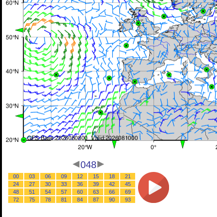
048
00
03
06
09
12
15
18
21
24
27
30
33
36
39
42
45
48
51
54
57
60
63
66
69
72
75
78
81
84
87
90
93