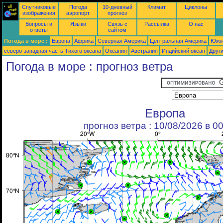
Спутниковые
Погода
10-дневный
Климат
Циклоны
изображения
аэропорт
прогноз
Вопросы и
Языки
Связь с
Рассылка
О нас
ответы
сайтом
Погода в море :
Европа
Африка
Северная Америка
Центральная Америка
Южн
северо-западная часть Tихого океана
Океания
Австралия
Индийский океан
Друг
Погода в море : прогноз ветра
Европа
прогноз ветра : 10/08/2026 в 0