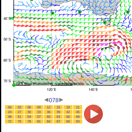
078
00
03
06
09
12
15
18
21
24
27
30
33
36
39
42
45
48
51
54
57
60
63
66
69
72
75
78
81
84
87
90
93