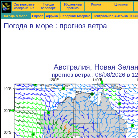
Спутниковые
Погода
10-дневный
Климат
Циклоны
изображения
аэропорт
прогноз
Погода в море :
Европа
Африка
Северная Америка
Центральная Америка
Южн
Погода в море : прогноз ветра
Австралия, Новая Зела
прогноз ветра : 08/08/2026 в 1