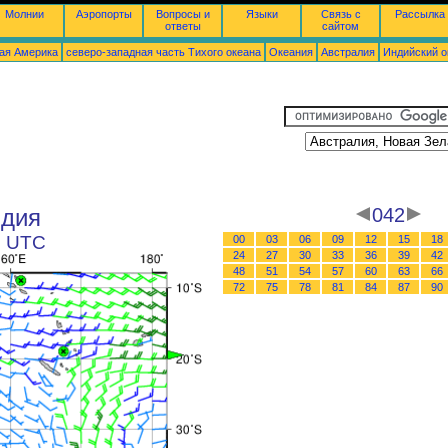
Молнии
Аэропорты
Вопросы и
Языки
Связь с
Рассылка
ответы
сайтом
ая Америка
северо-западная часть Tихого океана
Океания
Австралия
Индийский о
ндия
042
2 UTC
00
03
06
09
12
15
18
24
27
30
33
36
39
42
48
51
54
57
60
63
66
72
75
78
81
84
87
90