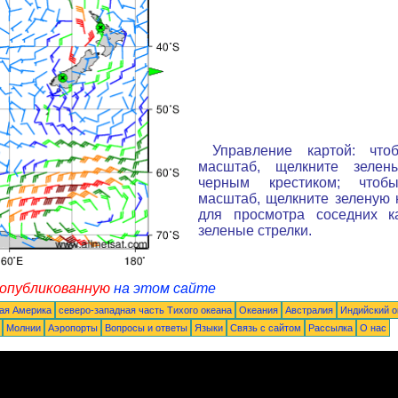
Управление картой: что
масштаб, щелкните зелен
черным крестиком; чтоб
масштаб, щелкните зеленую к
для просмотра соседних к
зеленые стрелки.
 опубликованную
на этом сайте
ая Америка
северо-западная часть Tихого океана
Океания
Австралия
Индийский о
Молнии
Аэропорты
Вопросы и ответы
Языки
Связь с сайтом
Рассылка
О нас