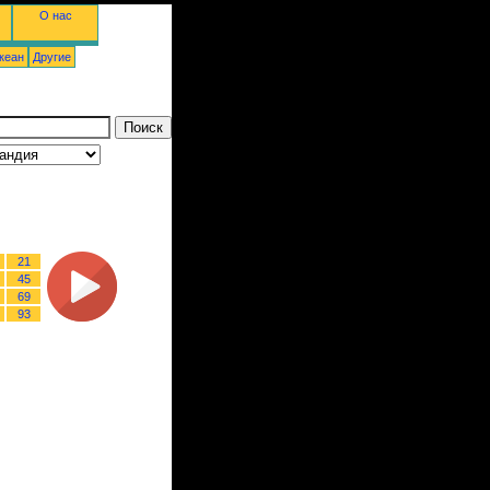
О нас
кеан
Другие
21
45
69
93