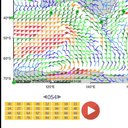
054
00
03
06
09
12
15
18
21
24
27
30
33
36
39
42
45
48
51
54
57
60
63
66
69
72
75
78
81
84
87
90
93