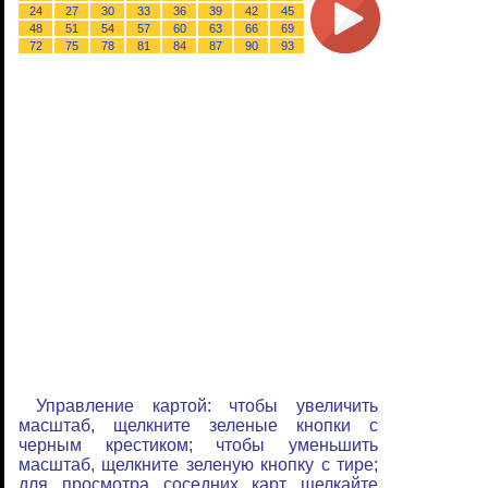
24
27
30
33
36
39
42
45
48
51
54
57
60
63
66
69
72
75
78
81
84
87
90
93
Управление картой: чтобы увеличить
масштаб, щелкните зеленые кнопки с
черным крестиком; чтобы уменьшить
масштаб, щелкните зеленую кнопку с тире;
для просмотра соседних карт щелкайте