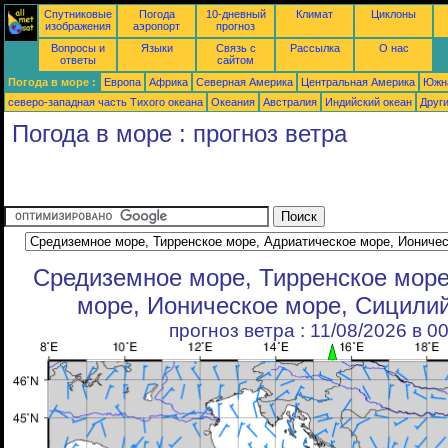
Спутниковые
Погода
10-дневный
Климат
Циклоны
изображения
аэропорт
прогноз
Вопросы и
Языки
Связь с
Рассылка
О нас
ответы
сайтом
Погода в море :
Европа
Африка
Северная Америка
Центральная Америка
Южн
северо-западная часть Tихого океана
Океания
Австралия
Индийский океан
Друг
Погода в море : прогноз ветра
Средиземное море, Тирренское море
море, Ионическое море, Сицили
прогноз ветра : 11/08/2026 в 0