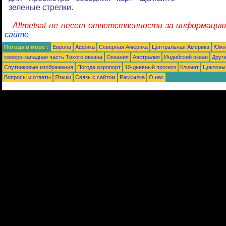
зеленые стрелки.
Allmetsat не несет ответственности за информаци
сайте
Погода в море :
Европа
Африка
Северная Америка
Центральная Америка
Южн
северо-западная часть Tихого океана
Океания
Австралия
Индийский океан
Друг
Спутниковые изображения
Погода аэропорт
10-дневный прогноз
Климат
Циклоны
Вопросы и ответы
Языки
Связь с сайтом
Рассылка
О нас