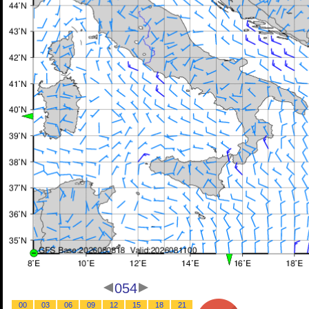
054
00
03
06
09
12
15
18
21