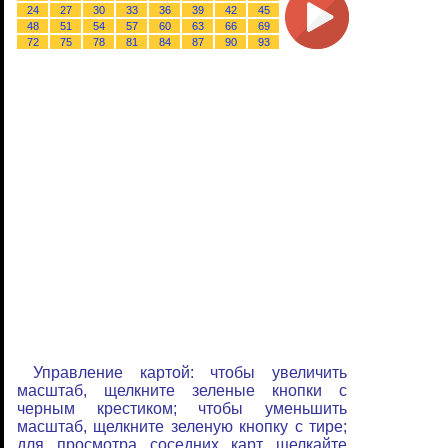
24
27
30
33
36
39
42
45
48
51
54
57
60
63
66
69
72
75
78
81
84
87
90
93
Управление картой: чтобы увеличить
масштаб, щелкните зеленые кнопки с
черным крестиком; чтобы уменьшить
масштаб, щелкните зеленую кнопку с тире;
для просмотра соседних карт щелкайте