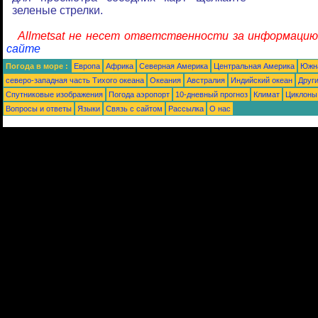
зеленые стрелки.
Allmetsat не несет ответственности за информаци
сайте
Погода в море :
Европа
Африка
Северная Америка
Центральная Америка
Южн
северо-западная часть Tихого океана
Океания
Австралия
Индийский океан
Друг
Спутниковые изображения
Погода аэропорт
10-дневный прогноз
Климат
Циклоны
Вопросы и ответы
Языки
Связь с сайтом
Рассылка
О нас