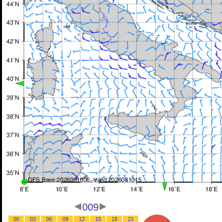
009
00
03
06
09
12
15
18
21