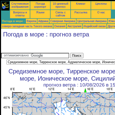
Спутниковые
Погода
10-дневный
Климат
Циклоны
изображения
аэропорт
прогноз
Вопросы и
Языки
Связь с
Рассылка
О нас
ответы
сайтом
Погода в море :
Европа
Африка
Северная Америка
Центральная Америка
Южн
северо-западная часть Tихого океана
Океания
Австралия
Индийский океан
Друг
Погода в море : прогноз ветра
Средиземное море, Тирренское море
море, Ионическое море, Сицили
прогноз ветра : 10/08/2026 в 1