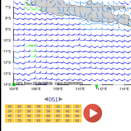
051
00
03
06
09
12
15
18
21
24
27
30
33
36
39
42
45
48
51
54
57
60
63
66
69
72
75
78
81
84
87
90
93