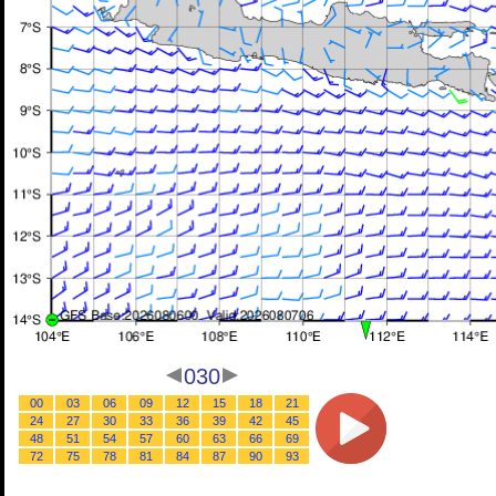
030
00
03
06
09
12
15
18
21
24
27
30
33
36
39
42
45
48
51
54
57
60
63
66
69
72
75
78
81
84
87
90
93