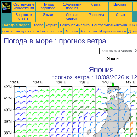
Спутниковые
Погода
10-дневный
Климат
Циклоны
изображения
аэропорт
прогноз
Вопросы и
Языки
Связь с
Рассылка
О нас
ответы
сайтом
Погода в море :
Европа
Африка
Северная Америка
Центральная Америка
Южн
северо-западная часть Tихого океана
Океания
Австралия
Индийский океан
Друг
Погода в море : прогноз ветра
Япония
прогноз ветра : 10/08/2026 в 1