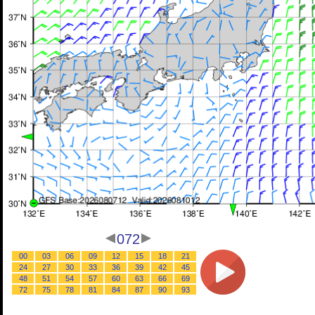
072
00
03
06
09
12
15
18
21
24
27
30
33
36
39
42
45
48
51
54
57
60
63
66
69
72
75
78
81
84
87
90
93