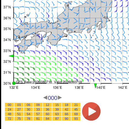
000
00
03
06
09
12
15
18
21
24
27
30
33
36
39
42
45
48
51
54
57
60
63
66
69
72
75
78
81
84
87
90
93