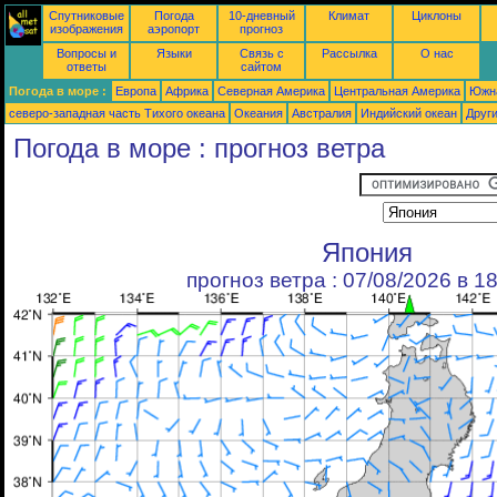
Спутниковые
Погода
10-дневный
Климат
Циклоны
изображения
аэропорт
прогноз
Вопросы и
Языки
Связь с
Рассылка
О нас
ответы
сайтом
Погода в море :
Европа
Африка
Северная Америка
Центральная Америка
Южн
северо-западная часть Tихого океана
Океания
Австралия
Индийский океан
Друг
Погода в море : прогноз ветра
Япония
прогноз ветра : 07/08/2026 в 1