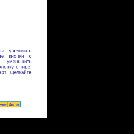
бы увеличить
ые кнопки с
ы уменьшить
нопку с тире;
арт щелкайте
кеан
Другие