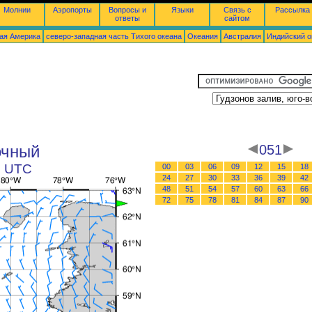
Молнии
Аэропорты
Вопросы и
Языки
Связь с
Рассылка
ответы
сайтом
ая Америка
северо-западная часть Tихого океана
Океания
Австралия
Индийский о
очный
051
3 UTC
00
03
06
09
12
15
18
24
27
30
33
36
39
42
48
51
54
57
60
63
66
72
75
78
81
84
87
90