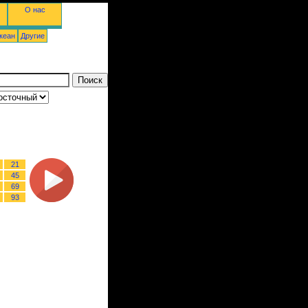
О нас
кеан
Другие
21
45
69
93