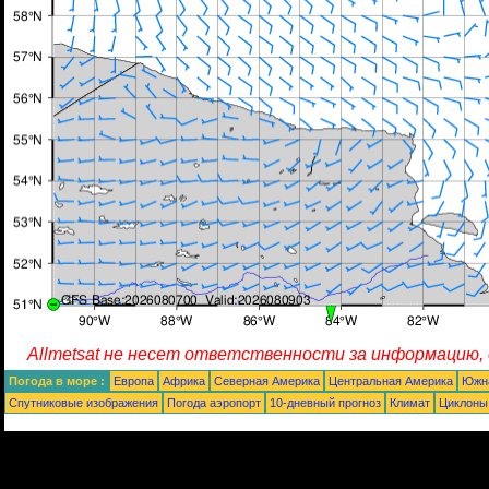
Allmetsat не несет ответственности за информацию,
Погода в море :
Европа
Африка
Северная Америка
Центральная Америка
Южн
Спутниковые изображения
Погода аэропорт
10-дневный прогноз
Климат
Циклоны