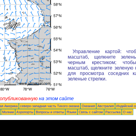
Управление картой: что
масштаб, щелкните зелен
черным крестиком; чтоб
масштаб, щелкните зеленую к
для просмотра соседних к
зеленые стрелки.
 опубликованную
на этом сайте
ая Америка
северо-западная часть Tихого океана
Океания
Австралия
Индийский о
Молнии
Аэропорты
Вопросы и ответы
Языки
Связь с сайтом
Рассылка
О нас