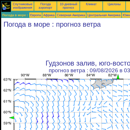
Спутниковые
Погода
10-дневный
Климат
Циклоны
изображения
аэропорт
прогноз
Погода в море :
Европа
Африка
Северная Америка
Центральная Америка
Южн
Погода в море : прогноз ветра
Гудзонов залив, юго-вост
прогноз ветра : 09/08/2026 в 0