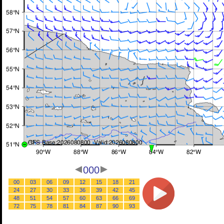
000
00
03
06
09
12
15
18
21
24
27
30
33
36
39
42
45
48
51
54
57
60
63
66
69
72
75
78
81
84
87
90
93