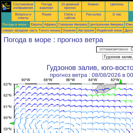
Спутниковые
Погода
10-дневный
Климат
Циклоны
изображения
аэропорт
прогноз
Вопросы и
Языки
Связь с
Рассылка
О нас
ответы
сайтом
Погода в море :
Европа
Африка
Северная Америка
Центральная Америка
Южн
северо-западная часть Tихого океана
Океания
Австралия
Индийский океан
Друг
Погода в море : прогноз ветра
Гудзонов залив, юго-вост
прогноз ветра : 08/08/2026 в 0