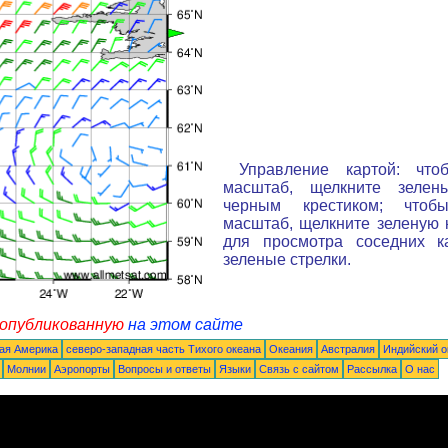
Управление картой: что
масштаб, щелкните зелен
черным крестиком; чтоб
масштаб, щелкните зеленую к
для просмотра соседних к
зеленые стрелки.
 опубликованную
на этом сайте
ая Америка
северо-западная часть Tихого океана
Океания
Австралия
Индийский о
Молнии
Аэропорты
Вопросы и ответы
Языки
Связь с сайтом
Рассылка
О нас