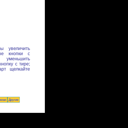
бы увеличить
ые кнопки с
ы уменьшить
нопку с тире;
арт щелкайте
кеан
Другие