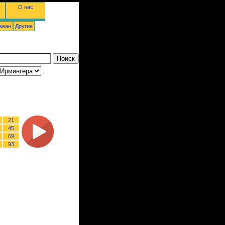
О нас
кеан
Другие
21
45
69
93