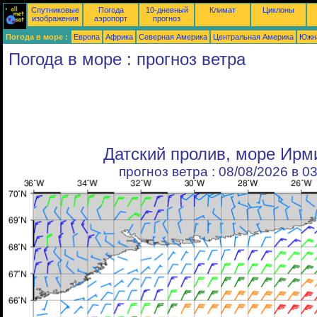
Спутниковые
Погода
10-дневный
Климат
Циклоны
изображения
аэропорт
прогноз
Погода в море :
Европа
Африка
Северная Америка
Центральная Америка
Южн
Погода в море : прогноз ветра
Датский пролив, море Ирм
прогноз ветра : 08/08/2026 в 0