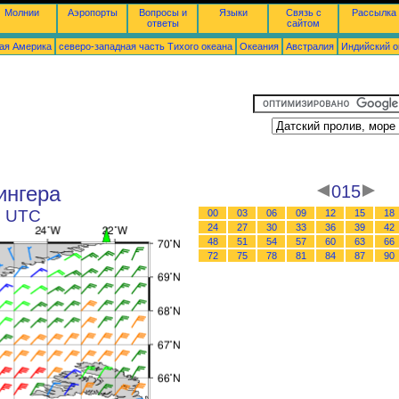
Молнии
Аэропорты
Вопросы и
Языки
Связь с
Рассылка
ответы
сайтом
ая Америка
северо-западная часть Tихого океана
Океания
Австралия
Индийский о
ингера
015
3 UTC
00
03
06
09
12
15
18
24
27
30
33
36
39
42
48
51
54
57
60
63
66
72
75
78
81
84
87
90