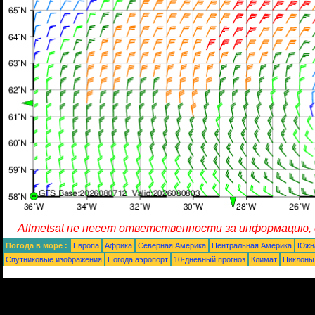
Allmetsat не несет ответственности за информацию,
Погода в море :
Европа
Африка
Северная Америка
Центральная Америка
Южн
Спутниковые изображения
Погода аэропорт
10-дневный прогноз
Климат
Циклоны