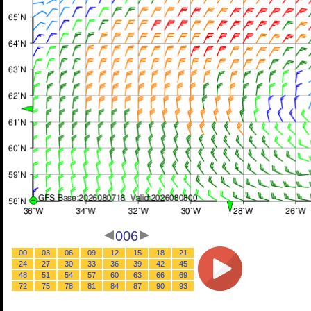
006
00
03
06
09
12
15
18
21
24
27
30
33
36
39
42
45
48
51
54
57
60
63
66
69
72
75
78
81
84
87
90
93