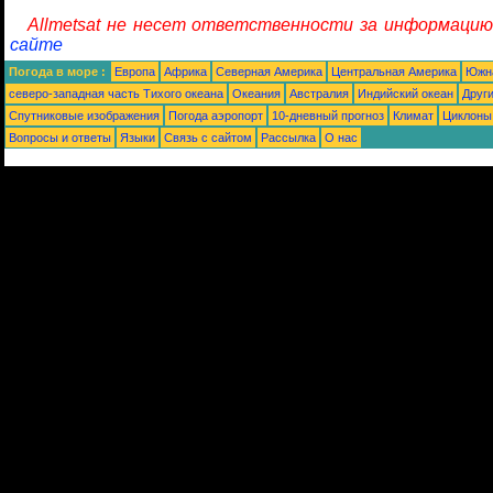
Allmetsat не несет ответственности за информацию
сайте
Погода в море :
Европа
Африка
Северная Америка
Центральная Америка
Южн
северо-западная часть Tихого океана
Океания
Австралия
Индийский океан
Друг
Спутниковые изображения
Погода аэропорт
10-дневный прогноз
Климат
Циклоны
Вопросы и ответы
Языки
Связь с сайтом
Рассылка
О нас