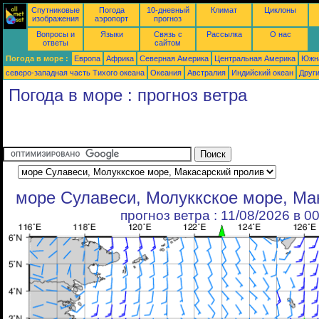
Спутниковые
Погода
10-дневный
Климат
Циклоны
изображения
аэропорт
прогноз
Вопросы и
Языки
Связь с
Рассылка
О нас
ответы
сайтом
Погода в море :
Европа
Африка
Северная Америка
Центральная Америка
Южн
северо-западная часть Tихого океана
Океания
Австралия
Индийский океан
Друг
Погода в море : прогноз ветра
море Сулавеси, Молуккское море, Ма
прогноз ветра : 11/08/2026 в 0