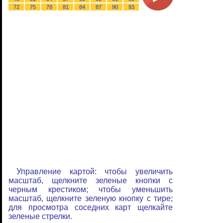
72
75
78
81
84
87
90
93
Управление картой: чтобы увеличить
масштаб, щелкните зеленые кнопки с
черным крестиком; чтобы уменьшить
масштаб, щелкните зеленую кнопку с тире;
для просмотра соседних карт щелкайте
зеленые стрелки.