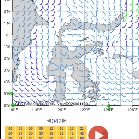
042
00
03
06
09
12
15
18
21
24
27
30
33
36
39
42
45
48
51
54
57
60
63
66
69