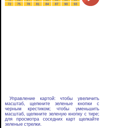
72
75
78
81
84
87
90
93
Управление картой: чтобы увеличить
масштаб, щелкните зеленые кнопки с
черным крестиком; чтобы уменьшить
масштаб, щелкните зеленую кнопку с тире;
для просмотра соседних карт щелкайте
зеленые стрелки.