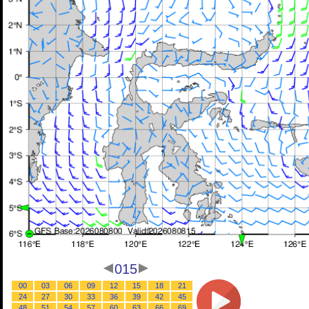
015
00
03
06
09
12
15
18
21
24
27
30
33
36
39
42
45
48
51
54
57
60
63
66
69