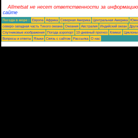
Allmetsat не несет ответственности за информацию
сайте
Погода в море :
Европа
Африка
Северная Америка
Центральная Америка
Южн
северо-западная часть Tихого океана
Океания
Австралия
Индийский океан
Друг
Спутниковые изображения
Погода аэропорт
10-дневный прогноз
Климат
Циклоны
Вопросы и ответы
Языки
Связь с сайтом
Рассылка
О нас