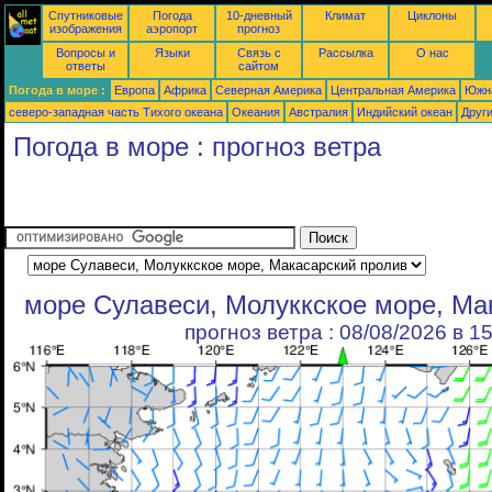
Спутниковые
Погода
10-дневный
Климат
Циклоны
изображения
аэропорт
прогноз
Вопросы и
Языки
Связь с
Рассылка
О нас
ответы
сайтом
Погода в море :
Европа
Африка
Северная Америка
Центральная Америка
Южн
северо-западная часть Tихого океана
Океания
Австралия
Индийский океан
Друг
Погода в море : прогноз ветра
море Сулавеси, Молуккское море, Ма
прогноз ветра : 08/08/2026 в 1