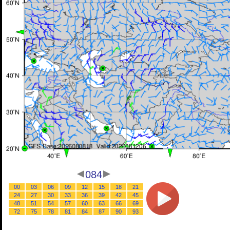
084
00
03
06
09
12
15
18
21
24
27
30
33
36
39
42
45
48
51
54
57
60
63
66
69
72
75
78
81
84
87
90
93