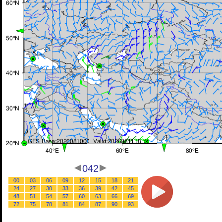
042
00
03
06
09
12
15
18
21
24
27
30
33
36
39
42
45
48
51
54
57
60
63
66
69
72
75
78
81
84
87
90
93