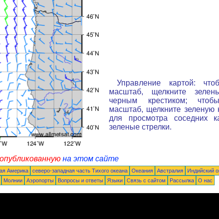
Управление картой: что
масштаб, щелкните зелен
черным крестиком; чтоб
масштаб, щелкните зеленую к
для просмотра соседних к
зеленые стрелки.
 опубликованную
на этом сайте
ая Америка
северо-западная часть Tихого океана
Океания
Австралия
Индийский о
Молнии
Аэропорты
Вопросы и ответы
Языки
Связь с сайтом
Рассылка
О нас