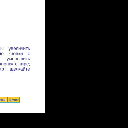
бы увеличить
ые кнопки с
ы уменьшить
нопку с тире;
арт щелкайте
кеан
Другие