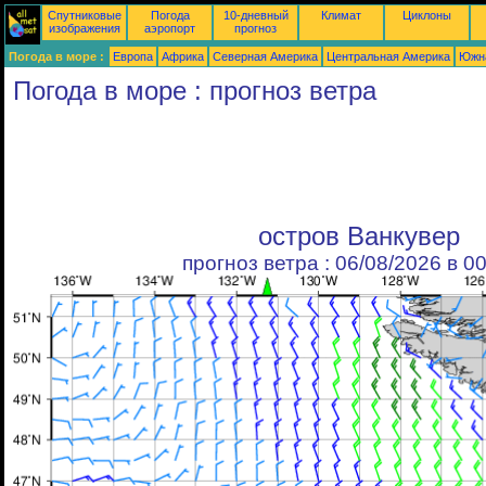
Спутниковые
Погода
10-дневный
Климат
Циклоны
изображения
аэропорт
прогноз
Погода в море :
Европа
Африка
Северная Америка
Центральная Америка
Южн
Погода в море : прогноз ветра
остров Ванкувер
прогноз ветра : 06/08/2026 в 0