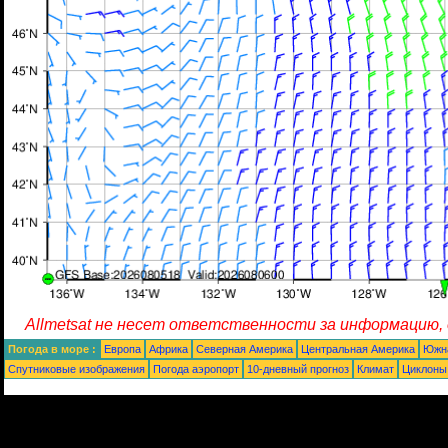
Allmetsat не несет ответственности за информацию,
Погода в море :
Европа
Африка
Северная Америка
Центральная Америка
Южн
Спутниковые изображения
Погода аэропорт
10-дневный прогноз
Климат
Циклоны