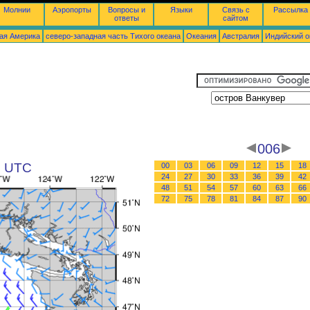
Молнии
Аэропорты
Вопросы и
Языки
Связь с
Рассылка
ответы
сайтом
ая Америка
северо-западная часть Tихого океана
Океания
Австралия
Индийский о
006
0 UTC
00
03
06
09
12
15
18
24
27
30
33
36
39
42
48
51
54
57
60
63
66
72
75
78
81
84
87
90