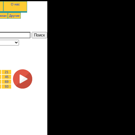
О нас
кеан
Другие
21
45
69
93