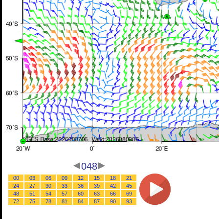
048
00
03
06
09
12
15
18
21
24
27
30
33
36
39
42
45
48
51
54
57
60
63
66
69
72
75
78
81
84
87
90
93