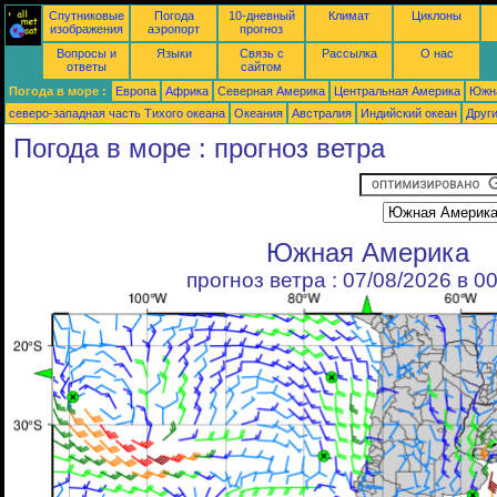
Спутниковые
Погода
10-дневный
Климат
Циклоны
изображения
аэропорт
прогноз
Вопросы и
Языки
Связь с
Рассылка
О нас
ответы
сайтом
Погода в море :
Европа
Африка
Северная Америка
Центральная Америка
Южн
северо-западная часть Tихого океана
Океания
Австралия
Индийский океан
Друг
Погода в море : прогноз ветра
Южная Америка
прогноз ветра : 07/08/2026 в 0