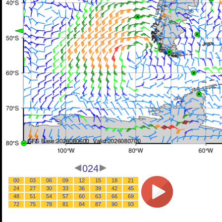
024
00
03
06
09
12
15
18
21
24
27
30
33
36
39
42
45
48
51
54
57
60
63
66
69
72
75
78
81
84
87
90
93