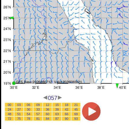
057
00
03
06
09
12
15
18
21
24
27
30
33
36
39
42
45
48
51
54
57
60
63
66
69
72
75
78
81
84
87
90
93