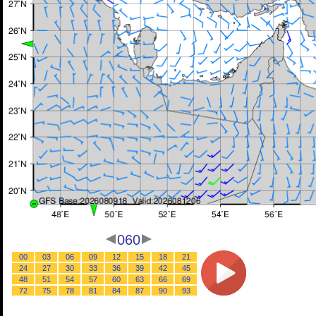
060
00
03
06
09
12
15
18
21
24
27
30
33
36
39
42
45
48
51
54
57
60
63
66
69
72
75
78
81
84
87
90
93