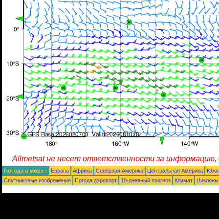
Allmetsat не несет ответственности за информацию,
Погода в море :
Европа
Африка
Северная Америка
Центральная Америка
Южн
Спутниковые изображения
Погода аэропорт
10-дневный прогноз
Климат
Циклоны