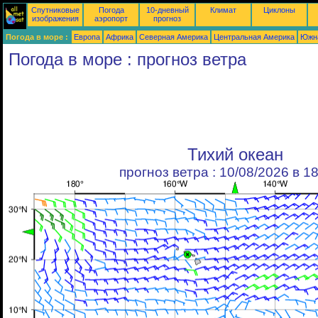
Спутниковые
Погода
10-дневный
Климат
Циклоны
изображения
аэропорт
прогноз
Погода в море :
Европа
Африка
Северная Америка
Центральная Америка
Южн
Погода в море : прогноз ветра
Тихий океан
прогноз ветра : 10/08/2026 в 1