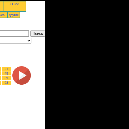
О нас
кеан
Другие
21
45
69
93