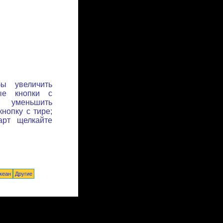
бы увеличить
ые кнопки с
ы уменьшить
нопку с тире;
арт щелкайте
кеан
Другие