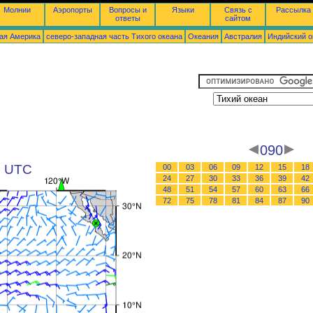
Молнии
Аэропорты
Вопросы и
Языки
Связь с
Рассылка
ответы
сайтом
ая Америка
северо-западная часть Tихого океана
Океания
Австралия
Индийский о
090
8 UTC
00
03
06
09
12
15
18
24
27
30
33
36
39
42
48
51
54
57
60
63
66
72
75
78
81
84
87
90