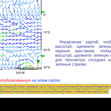
Управление картой: что
масштаб, щелкните зелен
черным крестиком; чтоб
масштаб, щелкните зеленую к
для просмотра соседних к
зеленые стрелки.
 опубликованную
на этом сайте
ая Америка
северо-западная часть Tихого океана
Океания
Австралия
Индийский о
Молнии
Аэропорты
Вопросы и ответы
Языки
Связь с сайтом
Рассылка
О нас