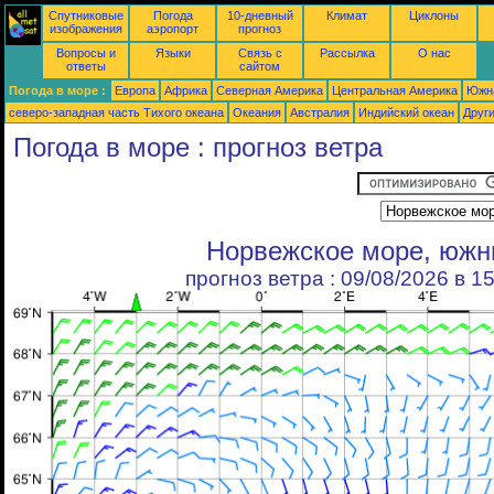
Спутниковые
Погода
10-дневный
Климат
Циклоны
изображения
аэропорт
прогноз
Вопросы и
Языки
Связь с
Рассылка
О нас
ответы
сайтом
Погода в море :
Европа
Африка
Северная Америка
Центральная Америка
Южн
северо-западная часть Tихого океана
Океания
Австралия
Индийский океан
Друг
Погода в море : прогноз ветра
Норвежское море, юж
прогноз ветра : 09/08/2026 в 1