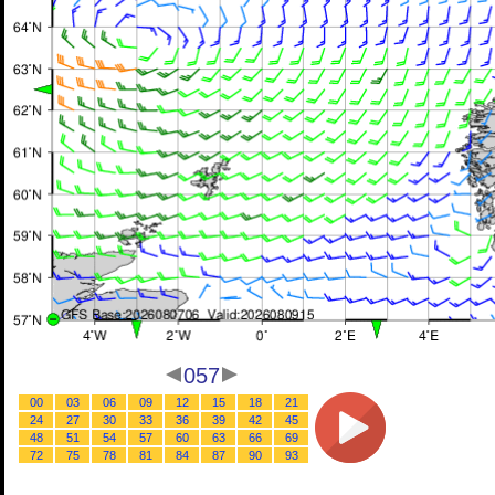
057
00
03
06
09
12
15
18
21
24
27
30
33
36
39
42
45
48
51
54
57
60
63
66
69
72
75
78
81
84
87
90
93