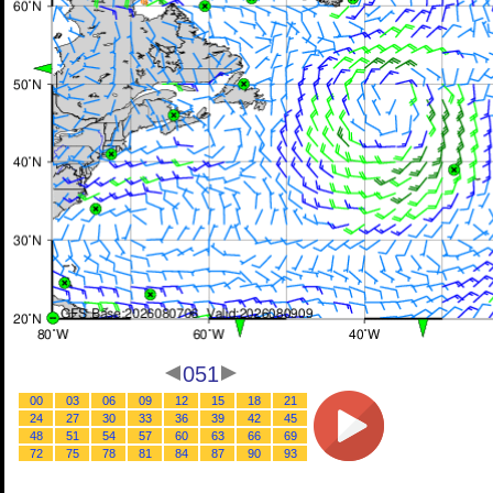
051
00
03
06
09
12
15
18
21
24
27
30
33
36
39
42
45
48
51
54
57
60
63
66
69
72
75
78
81
84
87
90
93