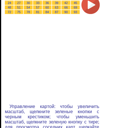
24
27
30
33
36
39
42
45
48
51
54
57
60
63
66
69
72
75
78
81
84
87
90
93
Управление картой: чтобы увеличить
масштаб, щелкните зеленые кнопки с
черным крестиком; чтобы уменьшить
масштаб, щелкните зеленую кнопку с тире;
для просмотра соседних карт щелкайте