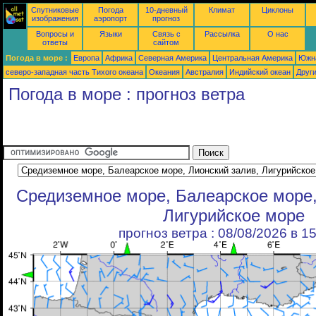
Спутниковые
Погода
10-дневный
Климат
Циклоны
изображения
аэропорт
прогноз
Вопросы и
Языки
Связь с
Рассылка
О нас
ответы
сайтом
Погода в море :
Европа
Африка
Северная Америка
Центральная Америка
Южн
северо-западная часть Tихого океана
Океания
Австралия
Индийский океан
Друг
Погода в море : прогноз ветра
Средиземное море, Балеарское море,
Лигурийское море
прогноз ветра : 08/08/2026 в 1