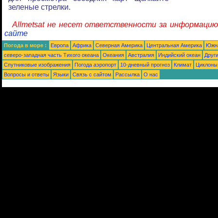
зеленые стрелки.
Allmetsat не несет ответственности за информацию
сайте
Погода в море :
Европа
Африка
Северная Америка
Центральная Америка
Южн
северо-западная часть Tихого океана
Океания
Австралия
Индийский океан
Друг
Спутниковые изображения
Погода аэропорт
10-дневный прогноз
Климат
Циклоны
Вопросы и ответы
Языки
Связь с сайтом
Рассылка
О нас