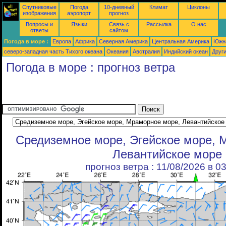
Спутниковые
Погода
10-дневный
Климат
Циклоны
изображения
аэропорт
прогноз
Вопросы и
Языки
Связь с
Рассылка
О нас
ответы
сайтом
Погода в море :
Европа
Африка
Северная Америка
Центральная Америка
Южн
северо-западная часть Tихого океана
Океания
Австралия
Индийский океан
Друг
Погода в море : прогноз ветра
Средиземное море, Эгейское море, 
Левантийское море
прогноз ветра : 11/08/2026 в 0