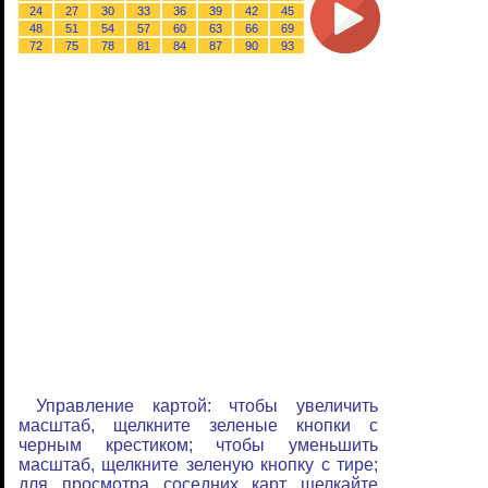
24
27
30
33
36
39
42
45
48
51
54
57
60
63
66
69
72
75
78
81
84
87
90
93
Управление картой: чтобы увеличить
масштаб, щелкните зеленые кнопки с
черным крестиком; чтобы уменьшить
масштаб, щелкните зеленую кнопку с тире;
для просмотра соседних карт щелкайте