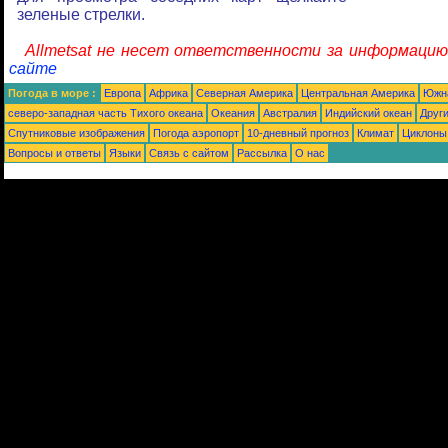
зеленые стрелки.
Allmetsat не несет ответственности за информацию
сайте
Погода в море :
Европа
Африка
Северная Америка
Центральная Америка
Южн
северо-западная часть Tихого океана
Океания
Австралия
Индийский океан
Друг
Спутниковые изображения
Погода аэропорт
10-дневный прогноз
Климат
Циклоны
Вопросы и ответы
Языки
Связь с сайтом
Рассылка
О нас