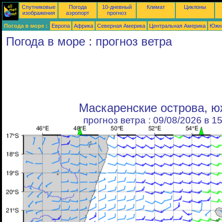
Спутниковые
Погода
10-дневный
Климат
Циклоны
изображения
аэропорт
прогноз
Погода в море :
Европа
Африка
Северная Америка
Центральная Америка
Южн
Погода в море : прогноз ветра
Маскаренские острова, 
прогноз ветра : 09/08/2026 в 1