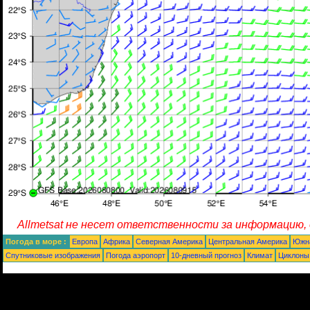
Allmetsat не несет ответственности за информацию,
Погода в море :
Европа
Африка
Северная Америка
Центральная Америка
Южн
Спутниковые изображения
Погода аэропорт
10-дневный прогноз
Климат
Циклоны