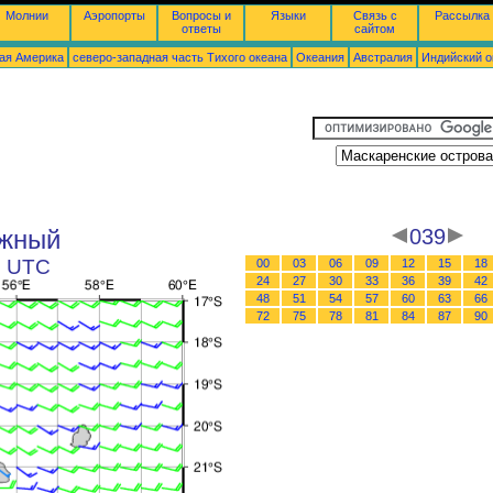
Молнии
Аэропорты
Вопросы и
Языки
Связь с
Рассылка
ответы
сайтом
ая Америка
северо-западная часть Tихого океана
Океания
Австралия
Индийский о
южный
039
5 UTC
00
03
06
09
12
15
18
24
27
30
33
36
39
42
48
51
54
57
60
63
66
72
75
78
81
84
87
90