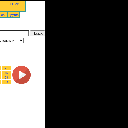
О нас
кеан
Другие
21
45
69
93