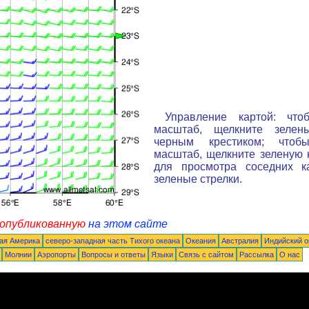
Управление картой: что
масштаб, щелкните зелен
черным крестиком; чтоб
масштаб, щелкните зеленую к
для просмотра соседних к
зеленые стрелки.
 опубликованную
на этом сайте
ая Америка
северо-западная часть Tихого океана
Океания
Австралия
Индийский о
Молнии
Аэропорты
Вопросы и ответы
Языки
Связь с сайтом
Рассылка
О нас