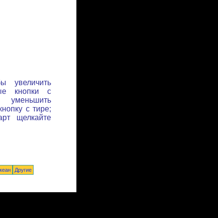
бы увеличить
ые кнопки с
ы уменьшить
нопку с тире;
арт щелкайте
кеан
Другие