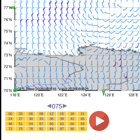
075
00
03
06
09
12
15
18
21
24
27
30
33
36
39
42
45
48
51
54
57
60
63
66
69
72
75
78
81
84
87
90
93