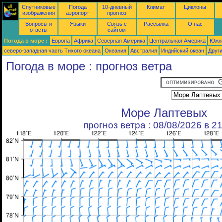
Спутниковые
Погода
10-дневный
Климат
Циклоны
изображения
аэропорт
прогноз
Вопросы и
Языки
Связь с
Рассылка
О нас
ответы
сайтом
Погода в море :
Европа
Африка
Северная Америка
Центральная Америка
Южн
северо-западная часть Tихого океана
Океания
Австралия
Индийский океан
Друг
Погода в море : прогноз ветра
Море Лаптевых
прогноз ветра : 08/08/2026 в 2