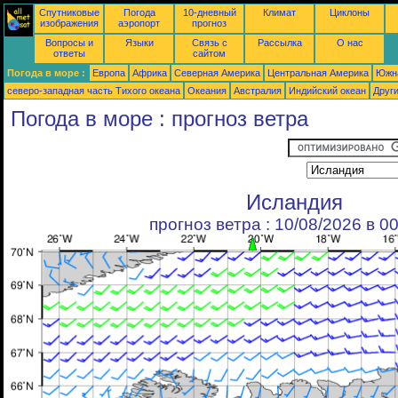
Спутниковые
Погода
10-дневный
Климат
Циклоны
изображения
аэропорт
прогноз
Вопросы и
Языки
Связь с
Рассылка
О нас
ответы
сайтом
Погода в море :
Европа
Африка
Северная Америка
Центральная Америка
Южн
северо-западная часть Tихого океана
Океания
Австралия
Индийский океан
Друг
Погода в море : прогноз ветра
Исландия
прогноз ветра : 10/08/2026 в 0