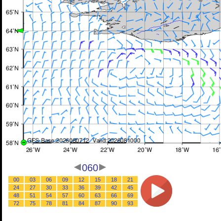
060
00
03
06
09
12
15
18
21
24
27
30
33
36
39
42
45
48
51
54
57
60
63
66
69
72
75
78
81
84
87
90
93