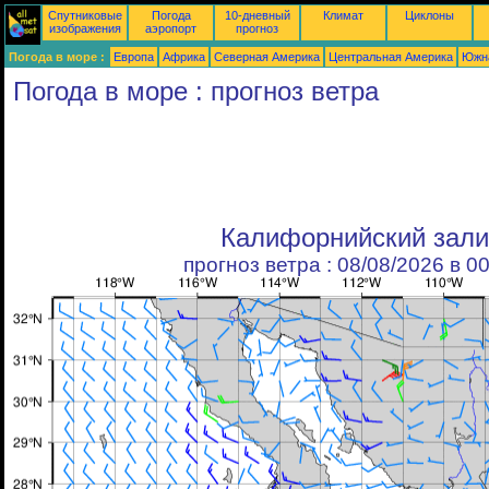
Спутниковые
Погода
10-дневный
Климат
Циклоны
изображения
аэропорт
прогноз
Погода в море :
Европа
Африка
Северная Америка
Центральная Америка
Южн
Погода в море : прогноз ветра
Калифорнийский зали
прогноз ветра : 08/08/2026 в 0