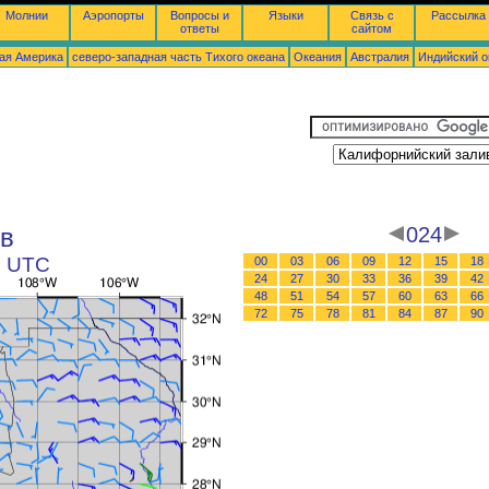
Молнии
Аэропорты
Вопросы и
Языки
Связь с
Рассылка
ответы
сайтом
ая Америка
северо-западная часть Tихого океана
Океания
Австралия
Индийский о
в
024
0 UTC
00
03
06
09
12
15
18
24
27
30
33
36
39
42
48
51
54
57
60
63
66
72
75
78
81
84
87
90