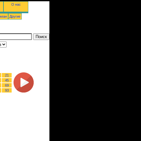
О нас
кеан
Другие
21
45
69
93