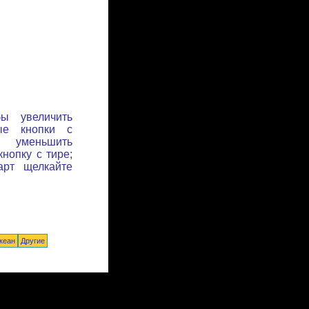
бы увеличить
ые кнопки с
ы уменьшить
нопку с тире;
арт щелкайте
кеан
Другие