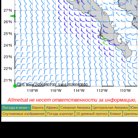
Allmetsat не несет ответственности за информацию,
Погода в море :
Европа
Африка
Северная Америка
Центральная Америка
Южн
Спутниковые изображения
Погода аэропорт
10-дневный прогноз
Климат
Циклоны