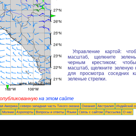
Управление картой: что
масштаб, щелкните зелен
черным крестиком; чтоб
масштаб, щелкните зеленую к
для просмотра соседних к
зеленые стрелки.
 опубликованную
на этом сайте
ая Америка
северо-западная часть Tихого океана
Океания
Австралия
Индийский о
Молнии
Аэропорты
Вопросы и ответы
Языки
Связь с сайтом
Рассылка
О нас