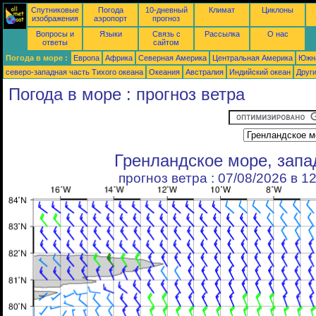
Спутниковые
Погода
10-дневный
Климат
Циклоны
изображения
аэропорт
прогноз
Вопросы и
Языки
Связь с
Рассылка
О нас
ответы
сайтом
Погода в море :
Европа
Африка
Северная Америка
Центральная Америка
Южн
северо-западная часть Tихого океана
Океания
Австралия
Индийский океан
Друг
Погода в море : прогноз ветра
Гренландское море, зап
прогноз ветра : 07/08/2026 в 1