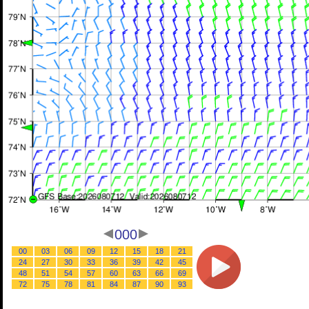
000
00
03
06
09
12
15
18
21
24
27
30
33
36
39
42
45
48
51
54
57
60
63
66
69
72
75
78
81
84
87
90
93