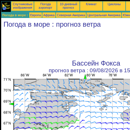
Спутниковые
Погода
10-дневный
Климат
Циклоны
изображения
аэропорт
прогноз
Погода в море :
Европа
Африка
Северная Америка
Центральная Америка
Южн
Погода в море : прогноз ветра
Бассейн Фокса
прогноз ветра : 09/08/2026 в 1