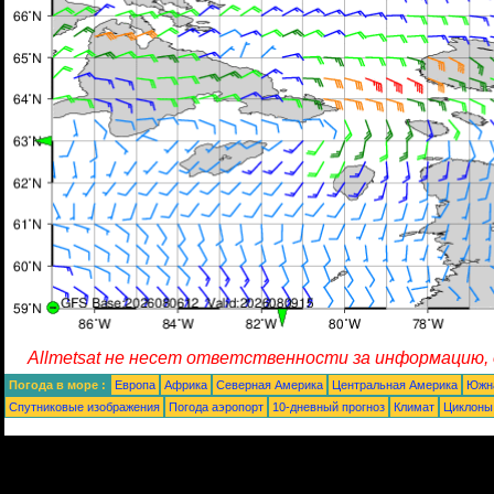
Allmetsat не несет ответственности за информацию,
Погода в море :
Европа
Африка
Северная Америка
Центральная Америка
Южн
Спутниковые изображения
Погода аэропорт
10-дневный прогноз
Климат
Циклоны