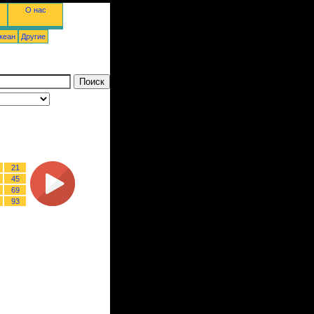
О нас
кеан
Другие
21
45
69
93