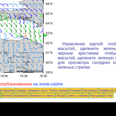
Управление картой: что
масштаб, щелкните зелен
черным крестиком; чтоб
масштаб, щелкните зеленую к
для просмотра соседних к
зеленые стрелки.
 опубликованную
на этом сайте
ая Америка
северо-западная часть Tихого океана
Океания
Австралия
Индийский о
Молнии
Аэропорты
Вопросы и ответы
Языки
Связь с сайтом
Рассылка
О нас