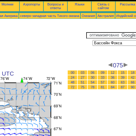
Молнии
Аэропорты
Вопросы и
Языки
Связь с
Рассылка
ответы
сайтом
ая Америка
северо-западная часть Tихого океана
Океания
Австралия
Индийский о
075
5 UTC
00
03
06
09
12
15
18
24
27
30
33
36
39
42
48
51
54
57
60
63
66
72
75
78
81
84
87
90