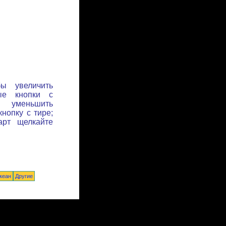
бы увеличить
ые кнопки с
ы уменьшить
нопку с тире;
арт щелкайте
кеан
Другие