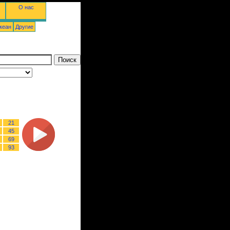
О нас
кеан
Другие
21
45
69
93