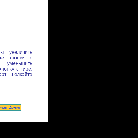
бы увеличить
ые кнопки с
ы уменьшить
нопку с тире;
арт щелкайте
кеан
Другие