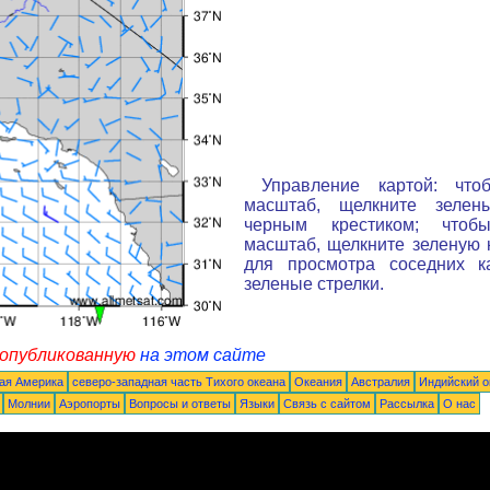
Управление картой: что
масштаб, щелкните зелен
черным крестиком; чтоб
масштаб, щелкните зеленую к
для просмотра соседних к
зеленые стрелки.
 опубликованную
на этом сайте
ая Америка
северо-западная часть Tихого океана
Океания
Австралия
Индийский о
Молнии
Аэропорты
Вопросы и ответы
Языки
Связь с сайтом
Рассылка
О нас