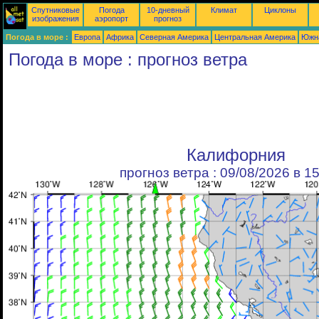
Спутниковые
Погода
10-дневный
Климат
Циклоны
изображения
аэропорт
прогноз
Погода в море :
Европа
Африка
Северная Америка
Центральная Америка
Южн
Погода в море : прогноз ветра
Калифорния
прогноз ветра : 09/08/2026 в 1