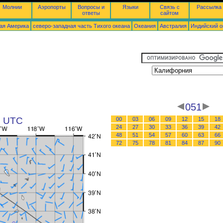
Молнии
Аэропорты
Вопросы и
Языки
Связь с
Рассылка
ответы
сайтом
ая Америка
северо-западная часть Tихого океана
Океания
Австралия
Индийский о
051
5 UTC
00
03
06
09
12
15
18
24
27
30
33
36
39
42
48
51
54
57
60
63
66
72
75
78
81
84
87
90