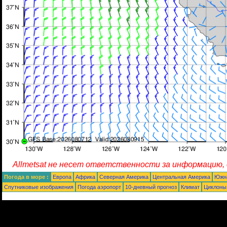
Allmetsat не несет ответственности за информацию,
Погода в море :
Европа
Африка
Северная Америка
Центральная Америка
Южн
Спутниковые изображения
Погода аэропорт
10-дневный прогноз
Климат
Циклоны