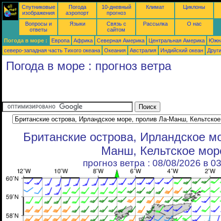
Спутниковые
Погода
10-дневный
Климат
Циклоны
изображения
аэропорт
прогноз
Вопросы и
Языки
Связь с
Рассылка
О нас
ответы
сайтом
Погода в море :
Европа
Африка
Северная Америка
Центральная Америка
Южн
северо-западная часть Tихого океана
Океания
Австралия
Индийский океан
Друг
Погода в море : прогноз ветра
Британские острова, Ирландское мо
Манш, Кельтское мор
прогноз ветра : 08/08/2026 в 0