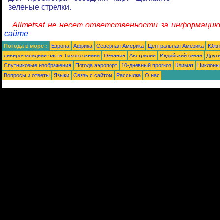
зеленые стрелки.
Allmetsat не несет ответственности за информацию
сайте
Погода в море :
Европа
Африка
Северная Америка
Центральная Америка
Южн
северо-западная часть Tихого океана
Океания
Австралия
Индийский океан
Друг
Спутниковые изображения
Погода аэропорт
10-дневный прогноз
Климат
Циклоны
Вопросы и ответы
Языки
Связь с сайтом
Рассылка
О нас