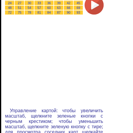
24
27
30
33
36
39
42
45
48
51
54
57
60
63
66
69
72
75
78
81
84
87
90
93
Управление картой: чтобы увеличить
масштаб, щелкните зеленые кнопки с
черным крестиком; чтобы уменьшить
масштаб, щелкните зеленую кнопку с тире;
для просмотра соседних карт щелкайте