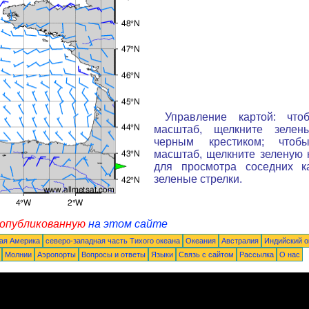
Управление картой: что
масштаб, щелкните зелен
черным крестиком; чтоб
масштаб, щелкните зеленую к
для просмотра соседних к
зеленые стрелки.
 опубликованную
на этом сайте
ая Америка
северо-западная часть Tихого океана
Океания
Австралия
Индийский о
Молнии
Аэропорты
Вопросы и ответы
Языки
Связь с сайтом
Рассылка
О нас