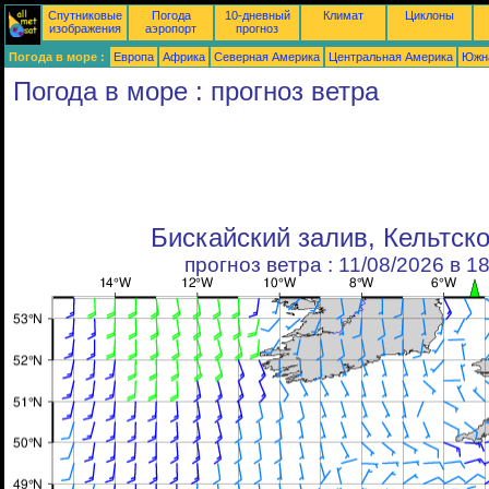
Спутниковые
Погода
10-дневный
Климат
Циклоны
изображения
аэропорт
прогноз
Погода в море :
Европа
Африка
Северная Америка
Центральная Америка
Южн
Погода в море : прогноз ветра
Бискайский залив, Кельтск
прогноз ветра : 11/08/2026 в 1