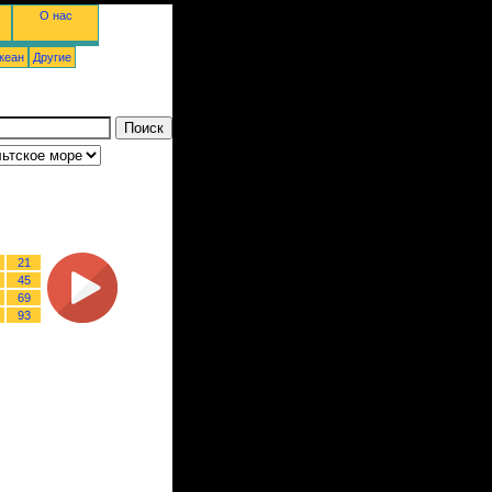
О нас
кеан
Другие
21
45
69
93