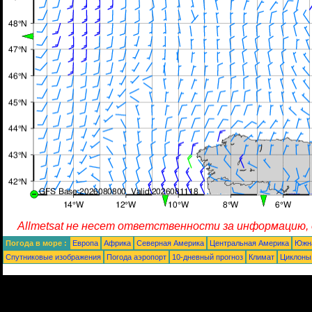
Allmetsat не несет ответственности за информацию,
Погода в море :
Европа
Африка
Северная Америка
Центральная Америка
Южн
Спутниковые изображения
Погода аэропорт
10-дневный прогноз
Климат
Циклоны