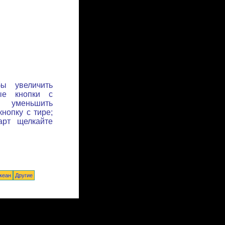
бы увеличить
ые кнопки с
ы уменьшить
нопку с тире;
арт щелкайте
кеан
Другие