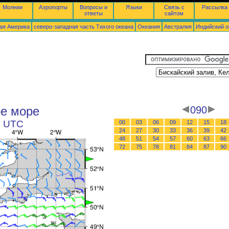
Молнии
Аэропорты
Вопросы и
Языки
Связь с
Рассылка
ответы
сайтом
ая Америка
северо-западная часть Tихого океана
Океания
Австралия
Индийский о
ое море
090
8 UTC
00
03
06
09
12
15
18
24
27
30
33
36
39
42
48
51
54
57
60
63
66
72
75
78
81
84
87
90