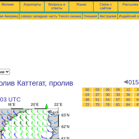
Молнии
Аэропорты
Вопросы и
Языки
Связь с
Рассылка
ответы
сайтом
ая Америка
северо-западная часть Tихого океана
Океания
Австралия
Индийский о
лив Каттегат, пролив
015
00
03
06
09
12
1
24
27
30
33
36
3
в 03 UTC
48
51
54
57
60
6
72
75
78
81
84
8