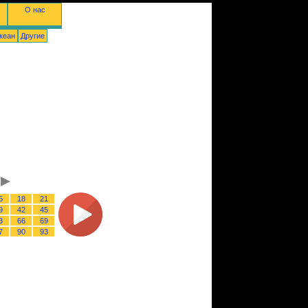
О нас
кеан
Другие
5
18
21
9
42
45
3
66
69
7
90
93