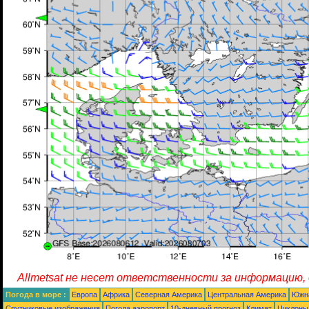
Allmetsat не несет ответственности за информацию,
Погода в море :
Европа
Африка
Северная Америка
Центральная Америка
Южн
Спутниковые изображения
Погода аэропорт
10-дневный прогноз
Климат
Циклоны