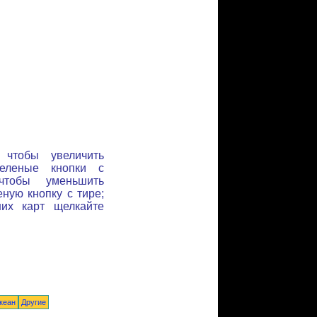
 чтобы увеличить
зеленые кнопки с
чтобы уменьшить
ную кнопку с тире;
них карт щелкайте
кеан
Другие