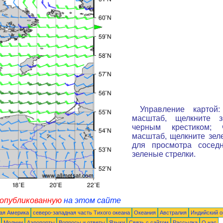
Управление картой:
масштаб, щелкните 
черным крестиком; 
масштаб, щелкните зеле
для просмотра сосед
зеленые стрелки.
 опубликованную
на этом сайте
ая Америка
северо-западная часть Tихого океана
Океания
Австралия
Индийский о
Молнии
Аэропорты
Вопросы и ответы
Языки
Связь с сайтом
Рассылка
О нас