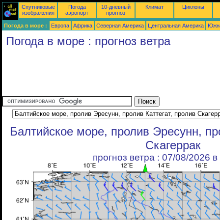
Спутниковые
Погода
10-дневный
Климат
Циклоны
изображения
аэропорт
прогноз
Погода в море :
Европа
Африка
Северная Америка
Центральная Америка
Южн
Погода в море : прогноз ветра
Балтийское море, пролив Эресунн, про
Скагеррак
прогноз ветра : 07/08/2026 