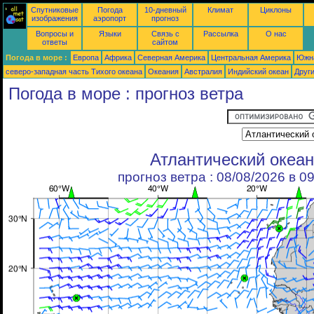
Спутниковые
Погода
10-дневный
Климат
Циклоны
изображения
аэропорт
прогноз
Вопросы и
Языки
Связь с
Рассылка
О нас
ответы
сайтом
Погода в море :
Европа
Африка
Северная Америка
Центральная Америка
Южн
северо-западная часть Tихого океана
Океания
Австралия
Индийский океан
Друг
Погода в море : прогноз ветра
Атлантический океан
прогноз ветра : 08/08/2026 в 0