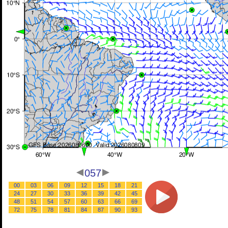
057
00
03
06
09
12
15
18
21
24
27
30
33
36
39
42
45
48
51
54
57
60
63
66
69
72
75
78
81
84
87
90
93