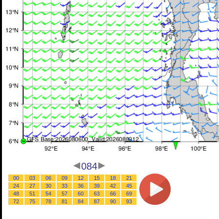
084
00
03
06
09
12
15
18
21
24
27
30
33
36
39
42
45
48
51
54
57
60
63
66
69
72
75
78
81
84
87
90
93