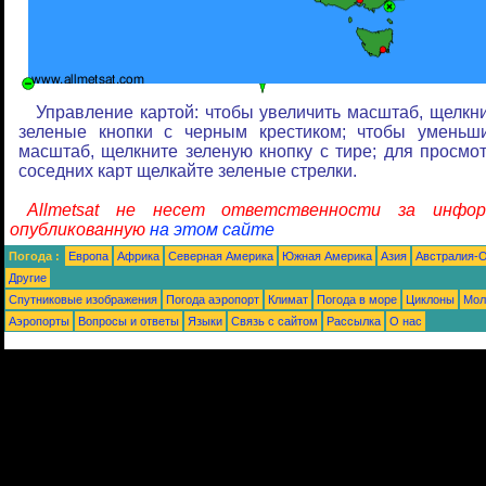
Управление картой: чтобы увеличить масштаб, щелкн
зеленые кнопки с черным крестиком; чтобы уменьш
масштаб, щелкните зеленую кнопку с тире; для просмо
соседних карт щелкайте зеленые стрелки.
Allmetsat не несет ответственности за инфор
опубликованную
на этом сайте
Погода :
Европа
Африка
Северная Америка
Южная Америка
Азия
Австралия-
Другие
Спутниковые изображения
Погода аэропорт
Климат
Погода в море
Циклоны
Мол
Аэропорты
Вопросы и ответы
Языки
Связь с сайтом
Рассылка
О нас