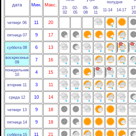
полудня
дата
Мин.
Макс.
23-
02-
05-
08-
17
11-14
14-17
02
05
08
11
20
11
20
четверг 06
9
17
пятница 07
6
13
суббота 08
воскресенье
7
16
09
понедельник
4
15
10
3
11
вторник 11
10
14
среда 12
9
18
четверг 13
9
18
пятница 14
11
21
суббота 15