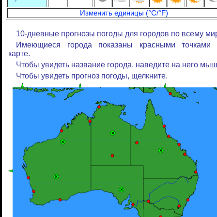
Изменить единицы (°C/°F)
10-дневные прогнозы погоды для городов по всему мир
Имеющиеся города показаны красными точками 
карте.
Чтобы увидеть название города, наведите на него мыш
Чтобы увидеть прогноз погоды, щелкните.