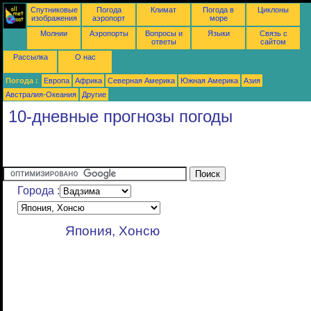
Спутниковые
Погода
Климат
Погода в
Циклоны
изображения
аэропорт
море
Молнии
Аэропорты
Вопросы и
Языки
Связь с
ответы
сайтом
Рассылка
О нас
Погода :
Европа
Африка
Северная Америка
Южная Америка
Азия
Австралия-Океания
Другие
10-дневные прогнозы погоды
Города :
Япония, Хонсю