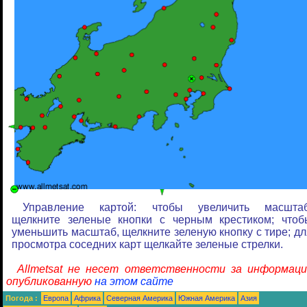
Управление картой: чтобы увеличить масштаб
щелкните зеленые кнопки с черным крестиком; чтоб
уменьшить масштаб, щелкните зеленую кнопку с тире; дл
просмотра соседних карт щелкайте зеленые стрелки.
Allmetsat не несет ответственности за информаци
опубликованную
на этом сайте
Погода :
Европа
Африка
Северная Америка
Южная Америка
Азия