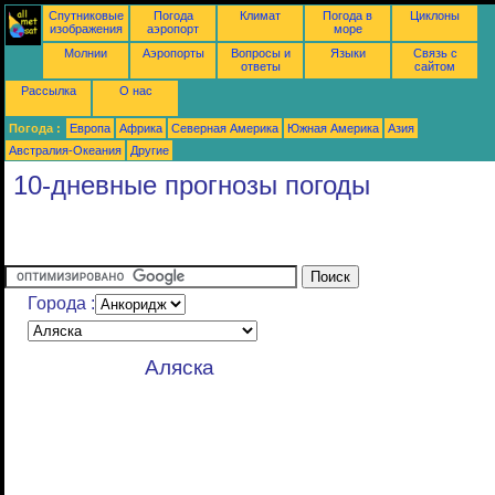
Спутниковые
Погода
Климат
Погода в
Циклоны
изображения
аэропорт
море
Молнии
Аэропорты
Вопросы и
Языки
Связь с
ответы
сайтом
Рассылка
О нас
Погода :
Европа
Африка
Северная Америка
Южная Америка
Азия
Австралия-Океания
Другие
10-дневные прогнозы погоды
Города :
Аляска