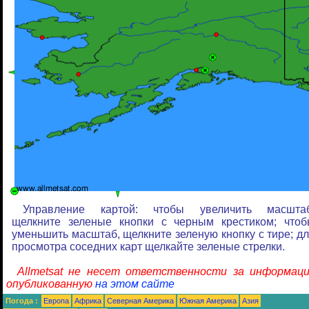
Управление картой: чтобы увеличить масштаб
щелкните зеленые кнопки с черным крестиком; что
уменьшить масштаб, щелкните зеленую кнопку с тире; д
просмотра соседних карт щелкайте зеленые стрелки.
Allmetsat не несет ответственности за информаци
опубликованную
на этом сайте
Погода :
Европа
Африка
Северная Америка
Южная Америка
Азия