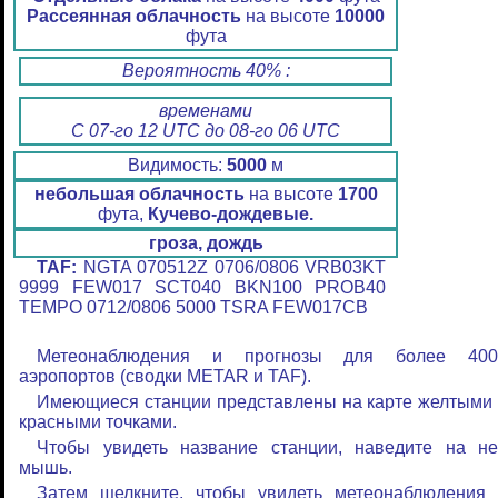
Рассеянная облачность
на высоте
10000
фута
Вероятность 40% :
временами
С 07-го 12 UTC до 08-го 06 UTC
Видимость:
5000
м
небольшая облачность
на высоте
1700
фута,
Кучево-дождевые.
гроза, дождь
TAF:
NGTA 070512Z 0706/0806 VRB03KT
9999 FEW017 SCT040 BKN100 PROB40
TEMPO 0712/0806 5000 TSRA FEW017CB
Метеонаблюдения и прогнозы для более 400
аэропортов (сводки METAR и TAF).
Имеющиеся станции представлены на карте желтыми
красными точками.
Чтобы увидеть название станции, наведите на не
мышь.
Затем щелкните, чтобы увидеть метеонаблюдения 