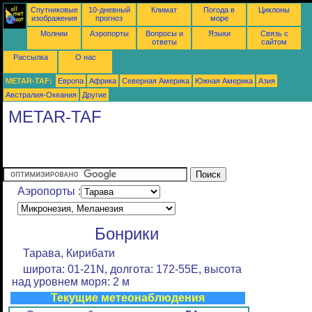
Спутниковые
10-дневный
Климат
Погода в
Циклоны
изображения
прогноз
море
Молнии
Аэропорты
Вопросы и
Языки
Связь с
ответы
сайтом
Рассылка
О нас
METAR-TAF:
Европа
Африка
Северная Америка
Южная Америка
Азия
Австралия-Океания
Другие
METAR-TAF
Аэропорты :
Бонрики
Тарава, Кирибати
широта: 01-21N, долгота: 172-55E, высота
над уровнем моря: 2 м
Текущие метеонаблюдения